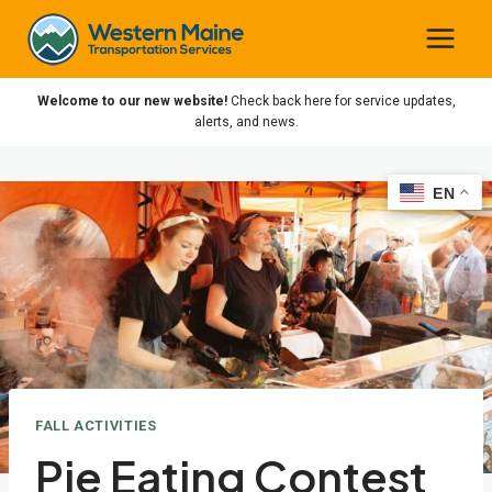
Skip
to
content
Welcome to our new website!
Check back here for service updates,
alerts, and news.
EN
EN
FALL ACTIVITIES
Pie Eating Contest