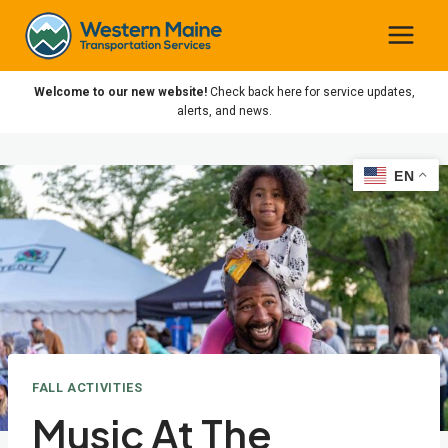
Skip
to
content
Welcome to our new website!
Check back here for service updates,
alerts, and news.
EN
EN
FALL ACTIVITIES
Music At The